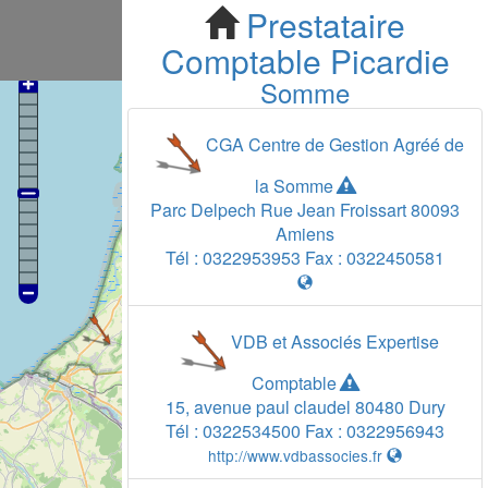
Prestataire
Comptable
Picardie
Somme
CGA Centre de Gestion Agréé de
la Somme
Parc Delpech Rue Jean Froissart
80093
Amiens
Tél :
0322953953
Fax :
0322450581
VDB et Associés Expertise
Comptable
15, avenue paul claudel
80480
Dury
Tél :
0322534500
Fax :
0322956943
http://www.vdbassocies.fr