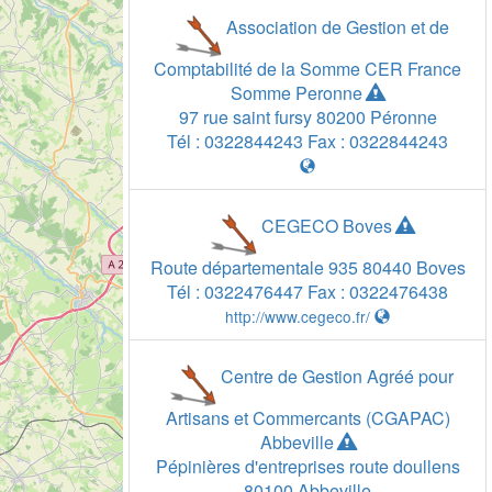
Association de Gestion et de
Comptabilité de la Somme CER France
Somme Peronne
97 rue saint fursy
80200
Péronne
Tél :
0322844243
Fax :
0322844243
CEGECO Boves
Route départementale 935
80440
Boves
Tél :
0322476447
Fax :
0322476438
http://www.cegeco.fr/
Centre de Gestion Agréé pour
Artisans et Commercants (CGAPAC)
Abbeville
Pépinières d'entreprises route doullens
80100
Abbeville