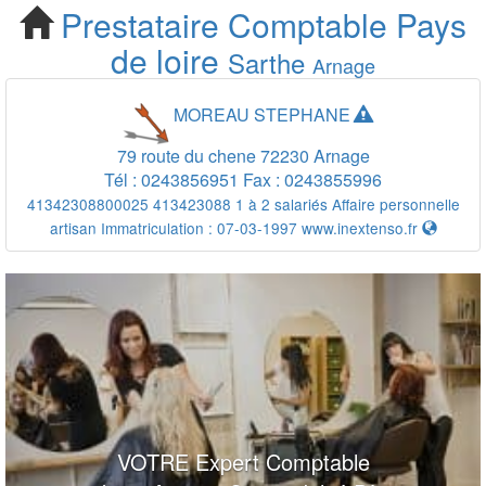
Prestataire Comptable
Pays
Cherchez votre
de loire
Sarthe
Arnage
Prestataire Comptable
MOREAU STEPHANE
Arnage
79 route du chene
72230
Arnage
Tél :
0243856951
Fax :
0243855996
41342308800025 413423088 1 à 2 salariés Affaire personnelle
artisan Immatriculation : 07-03-1997
www.inextenso.fr
VOTRE Expert Comptable