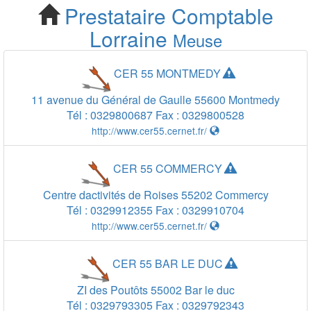
Prestataire Comptable
Cherchez votre
Lorraine
Meuse
Prestataire Comptable
CER 55 MONTMEDY
Meuse 55
11 avenue du Général de Gaulle
55600
Montmedy
Tél :
0329800687
Fax :
0329800528
http://www.cer55.cernet.fr/
CER 55 COMMERCY
Centre dactivités de Roises
55202
Commercy
Tél :
0329912355
Fax :
0329910704
http://www.cer55.cernet.fr/
CER 55 BAR LE DUC
ZI des Poutôts
55002
Bar le duc
Tél :
0329793305
Fax :
0329792343