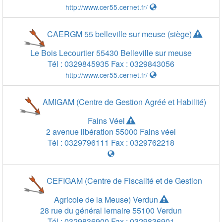
http://www.cer55.cernet.fr/
CAERGM 55 belleville sur meuse (siège)
Le Bois Lecourtier
55430
Belleville sur meuse
Tél :
0329845935
Fax :
0329843056
http://www.cer55.cernet.fr/
AMIGAM (Centre de Gestion Agréé et Habilité)
Fains Véel
2 avenue libération
55000
Fains véel
Tél :
0329796111
Fax :
0329762218
CEFIGAM (Centre de Fiscalité et de Gestion
Agricole de la Meuse) Verdun
20 km
20 km
10 mi
28 rue du général lemaire
55100
Verdun
Tél :
0329836900
Fax :
0329836901