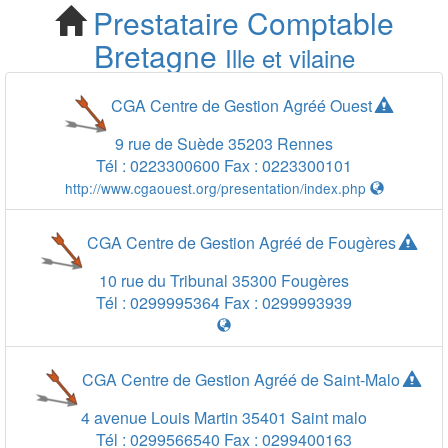
Prestataire Comptable
Cherchez votre
Bretagne
Ille et vilaine
Prestataire Comptable Ille
CGA Centre de Gestion Agréé Ouest
et vilaine 35
9 rue de Suède
35203
Rennes
Tél :
0223300600
Fax :
0223300101
http://www.cgaouest.org/presentation/index.php
CGA Centre de Gestion Agréé de Fougères
10 rue du Tribunal
35300
Fougères
Tél :
0299995364
Fax :
0299993939
CGA Centre de Gestion Agréé de Saint-Malo
4 avenue Louis Martin
35401
Saint malo
Tél :
0299566540
Fax :
0299400163