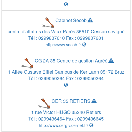
Cabinet Secob
centre d'affaires des Vaux Parés
35510
Cesson sévigné
Tél :
0299837610
Fax :
0299837601
http://www.secob.fr
CG 2A 35 Centre de gestion Agréé
1 Allée Gustave Eiffel Campus de Ker Lann
35172
Bruz
Tél :
0299050264
Fax :
0299050264
CER 35 RETIERS
1 rue Victor HUGO
35240
Retiers
Tél :
0299436464
Fax :
0299436645
20 km
20 km
10 mi
http://www.cergiv.cernet.fr/