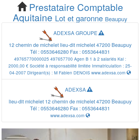
Prestataire Comptable
Cherchez votre
Aquitaine
Lot et garonne
Beaupuy
Prestataire Comptable
ADEXSA GROUPE
Beaupuy
12 chemin de michelet lieu-dit michelet
47200
Beaupuy
Tél :
0553646280
Fax :
0553644831
49765770000025 497657700 Agen B 1 à 2 salariés Kal :
2000,00 € Société à responsabilité limitée Immatriculation : 25-
04-2007 Dirigeant(s) :
M Fabien DENOIS
www.adexsa.com
ADEXSA
lieu-dit michelet 12 chemin de michelet
47200
Beaupuy
Tél :
0553646280
Fax :
0553644831
www.adexsa.com