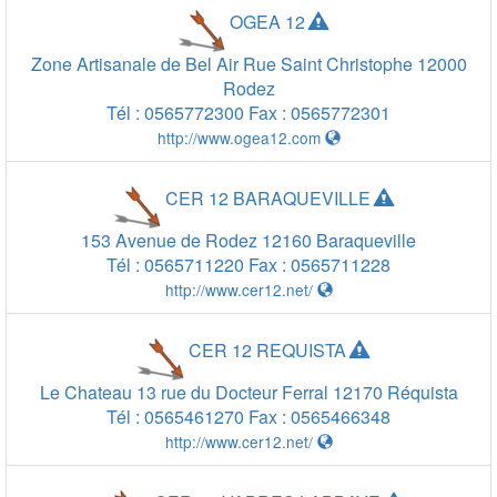
OGEA 12
Zone Artisanale de Bel Air Rue Saint Christophe
12000
Rodez
Tél :
0565772300
Fax :
0565772301
http://www.ogea12.com
CER 12 BARAQUEVILLE
153 Avenue de Rodez
12160
Baraqueville
Tél :
0565711220
Fax :
0565711228
http://www.cer12.net/
CER 12 REQUISTA
Le Chateau 13 rue du Docteur Ferral
12170
Réquista
Tél :
0565461270
Fax :
0565466348
http://www.cer12.net/
20 km
20 km
10 mi