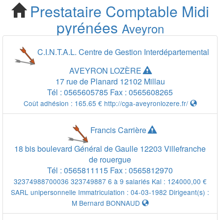
Prestataire Comptable
Midi
Cherchez votre
pyrénées
Aveyron
Prestataire Comptable
C.I.N.T.A.L. Centre de Gestion Interdépartemental
Aveyron 12
AVEYRON LOZÈRE
17 rue de Planard
12102
Millau
Tél :
0565605785
Fax :
0565608265
Coût adhésion :
165.65 €
http://cga-aveyronlozere.fr/
Francis Carrière
18 bis boulevard Général de Gaulle
12203
Villefranche
de rouergue
Tél :
0565811115
Fax :
0565812970
32374988700036 323749887 6 à 9 salariés Kal : 124000,00 €
SARL unipersonnelle Immatriculation : 04-03-1982 Dirigeant(s) :
M Bernard BONNAUD