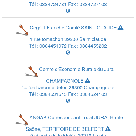
Tél :
0384724781
Fax :
0384727108
Cégé 1 Franche Comté SAINT CLAUDE
1 rue tomachon
39200
Saint claude
Tél :
0384451972
Fax :
0384455202
Centre d'Economie Rurale du Jura
CHAMPAGNOLE
14 rue baronne delort
39300
Champagnole
Tél :
0384531515
Fax :
0384524163
ANGAK Correspondant Local JURA, Haute
20 km
20 km
10 mi
Saône, TERRITOIRE DE BELFORT
9 chemin de la Mairie
39210
Le pin