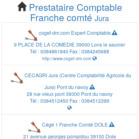
Prestataire Comptable
Cherchez votre
Franche comté
Jura
Prestataire Comptable
cogef-dm.com Expert Comptable
Jura 39
9 PLACE DE LA COMEDIE
39000
Lons le saunier
Tél :
0384861840
Fax :
0384245688
http://www.cogef-dm.com
CECAGRI Jura (Centre Comptabilité Agricole du
Jura) Pont du navoy
28 rue vieux pont
39300
Pont du navoy
Tél :
0384512450
Fax :
0384512399
Cégé 1 Franche Comté DOLE
21 avenue georges pompidou
39100
Dole