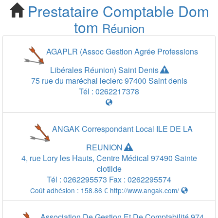
Prestataire Comptable
Dom
Cherchez votre
tom
Réunion
Prestataire Comptable
AGAPLR (Assoc Gestion Agrée Professions
Réunion 974
Libérales Réunion) Saint Denis
75 rue du maréchal leclerc
97400
Saint denis
Tél :
0262217378
ANGAK Correspondant Local ILE DE LA
REUNION
4, rue Lory les Hauts, Centre Médical
97490
Sainte
clotilde
Tél :
0262295573
Fax :
0262295574
Coût adhésion :
158.86 €
http://www.angak.com/
Association De Gestion Et De Comptabilité 974